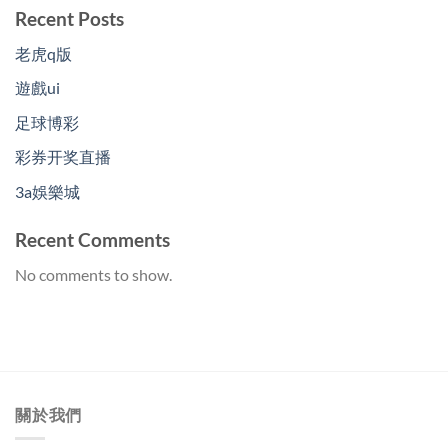
Recent Posts
老虎q版
遊戲ui
足球博彩
彩券开奖直播
3a娛樂城
Recent Comments
No comments to show.
關於我們