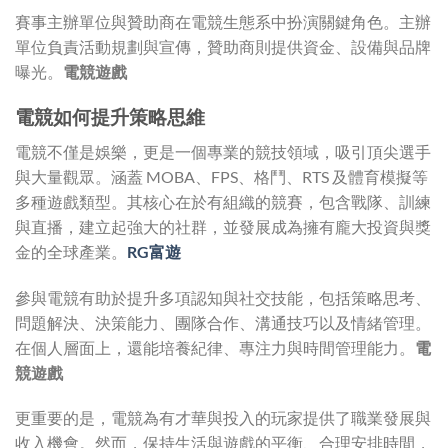
賽事主辦單位與贊助商在電競生態系中扮演關鍵角色。主辦
單位負責活動規劃與宣傳，贊助商則提供資金、設備與品牌
曝光。
電競遊戲
電競如何提升策略思維
電競不僅是娛樂，更是一個專業的競技領域，吸引頂尖選手
與大量觀眾。涵蓋 MOBA、FPS、格鬥、RTS 及體育模擬等
多種遊戲類型。其核心在於有組織的競賽，包含戰隊、訓練
與直播，建立起強大的社群，並發展成為擁有龐大投資與獎
金的全球產業。
RG富遊
參與電競有助於提升多項認知與社交技能，包括策略思考、
問題解決、決策能力、團隊合作、溝通技巧以及情緒管理。
在個人層面上，還能培養紀律、專注力與時間管理能力。
電
競遊戲
更重要的是，電競為有才華與投入的玩家提供了職業發展與
收入機會。然而，保持生活與遊戲的平衡、合理安排時間，