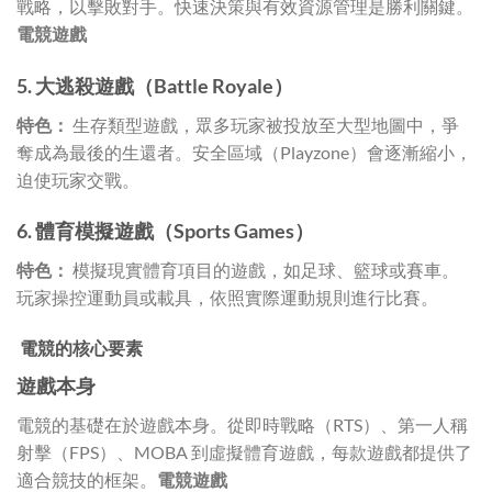
戰略，以擊敗對手。快速決策與有效資源管理是勝利關鍵。
電競遊戲
5. 大逃殺遊戲（Battle Royale）
特色：
生存類型遊戲，眾多玩家被投放至大型地圖中，爭
奪成為最後的生還者。安全區域（Playzone）會逐漸縮小，
迫使玩家交戰。
6. 體育模擬遊戲（Sports Games）
特色：
模擬現實體育項目的遊戲，如足球、籃球或賽車。
玩家操控運動員或載具，依照實際運動規則進行比賽。
電競的核心要素
遊戲本身
電競的基礎在於遊戲本身。從即時戰略（RTS）、第一人稱
射擊（FPS）、MOBA 到虛擬體育遊戲，每款遊戲都提供了
適合競技的框架。
電競遊戲