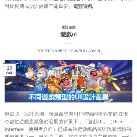
對於長期成功與健康至關重要。
電競遊戲
電競遊戲
遊戲ui
POSTED ON
APRIL 29, 2025
BY
ADMIN
29
Apr
遊戲UI：設計原則、發展趨勢與用戶體驗的核心關鍵 在現
今數位遊戲產業蓬勃發展的背景下，「遊戲UI」（User
Interface，使用者介面）已成為決定遊戲品質與玩家體驗的
關鍵要素之一。無論是手遊、電腦遊戲還是主機遊戲，一個