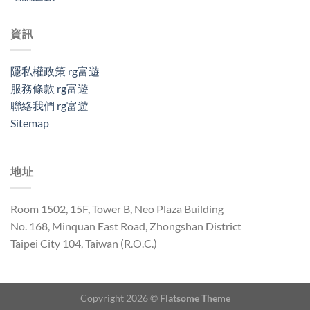
資訊
隱私權政策 rg富遊
服務條款 rg富遊
聯絡我們 rg富遊
Sitemap
地址
Room 1502, 15F, Tower B, Neo Plaza Building
No. 168, Minquan East Road, Zhongshan District
Taipei City 104, Taiwan (R.O.C.)
Copyright 2026 ©
Flatsome Theme