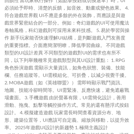
回饋性 當玩家執行操作（如點擊按鈕或切換選單）時，UI
必須給予即時、清楚的反饋，如音效、動畫或變色效果。 4.
符合遊戲世界觀 UI不應是多餘的外在裝飾，而應該是與遊
戲世界緊密結合的一部分。例如：奇幻遊戲的UI可使用魔法
卷軸風格，科幻遊戲則可採用未來科技感。 5. 易於學習與操
作 新手玩家能否快速理解UI結構，是判斷遊戲入門友善度
的重要指標。介面應簡潔明瞭，降低學習曲線。 不同遊戲
類型的UI設計差異 不同類型的遊戲對UI的需求也有所不
同，以下列舉幾種常見遊戲類型與其UI設計重點： 1. RPG
角色扮演遊戲 需顯示大量資訊，如角色狀態、裝備、技能
欄、任務追蹤等。UI需模組化、可折疊，以減少視覺干擾。
2. MOBA遊戲（如《英雄聯盟》） 需即時顯示戰鬥資訊、
地圖、技能冷卻時間等。UI需緊湊、反應快速，避免遮蔽戰
場畫面。 3. 手機遊戲 由於螢幕有限，UI需簡化設計，善用
滑動、拖曳、點擊等觸控操作方式。常見的還有懸浮式按鈕
設計。 4. 模擬建造遊戲 玩家需長時間查看資源分布、地
形、建築位置等，UI應該可自定義、縮放與移動，以提升效
率。 2025年遊戲UI設計的新趨勢 1. 極簡主義設計