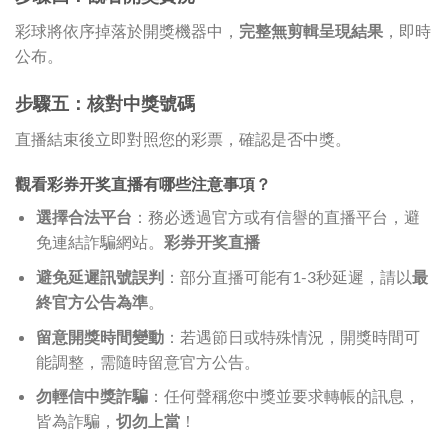
彩球將依序掉落於開獎機器中，
完整無剪輯呈現結果
，即時
公布。
步驟五：核對中獎號碼
直播結束後立即對照您的彩票，確認是否中獎。
觀看彩券开奖直播有哪些注意事項？
選擇合法平台
：務必透過官方或有信譽的直播平台，避
免連結詐騙網站。
彩券开奖直播
避免延遲訊號誤判
：部分直播可能有1-3秒延遲，請以
最
終官方公告為準
。
留意開獎時間變動
：若遇節日或特殊情況，開獎時間可
能調整，需隨時留意官方公告。
勿輕信中獎詐騙
：任何聲稱您中獎並要求轉帳的訊息，
皆為詐騙，
切勿上當
！