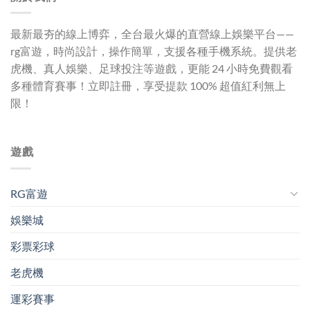
最新最夯的線上博弈，全台最火爆的直營線上娛樂平台——
rg富遊
，時尚設計，操作簡單，支援各種手機系統。提供老
虎機、真人娛樂、足球投注等遊戲，更能 24 小時免費觀看
多種體育賽事！立即註冊，享受提款 100% 超值紅利無上
限！
遊戲
RG富遊
娛樂城
彩票彩球
老虎機
運彩賽事