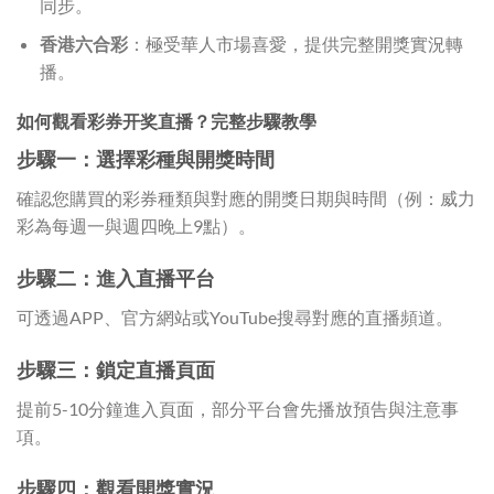
同步。
香港六合彩
：極受華人市場喜愛，提供完整開獎實況轉
播。
如何觀看彩券开奖直播？完整步驟教學
步驟一：選擇彩種與開獎時間
確認您購買的彩券種類與對應的開獎日期與時間（例：威力
彩為每週一與週四晚上9點）。
步驟二：進入直播平台
可透過APP、官方網站或YouTube搜尋對應的直播頻道。
步驟三：鎖定直播頁面
提前5-10分鐘進入頁面，部分平台會先播放預告與注意事
項。
步驟四：觀看開獎實況