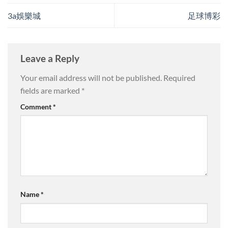
3a娛樂城
足球博彩
Leave a Reply
Your email address will not be published.
Required
fields are marked
*
Comment
*
Name
*