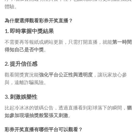
體驗。
為什麼選擇觀看彩券开奖直播？
1. 即時掌握中獎結果
不需要再等報紙或網站更新，只需打開直播，就能
第一時間
得知自己是否中獎
。
2. 提升信任感
觀看開獎實況能
強化平台公正性與透明度
，讓玩家放心參
與，遠離詐騙風險。
3. 刺激娛樂性
比起冷冰冰的號碼公告，透過直播看到彩球落下的瞬間，
猶
如參加現場抽獎般緊張又刺激
。
彩券开奖直播有哪些平台可以觀看？