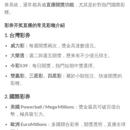
券系統，通常都具備
直播開獎功能
，尤其是針對熱門國際彩
種。
彩券开奖直播的常見彩種介紹
1. 台灣彩券
威力彩
：每週開獎兩次，獎金高達數億元。
大樂透
：週二與週五開獎，歷來有不少億元得主。
今彩539
：每日開獎，熱門短期中獎選擇。
雙贏彩、三星彩、四星彩
：屬於小額投注、快速開獎的
彩種。
2. 國際彩券
美國 Powerball / Mega Millions
：獎金最高可破百億台
幣，極具吸引力。
歐洲 EuroMillions
：多國聯合彩券，開獎透明，直播全球