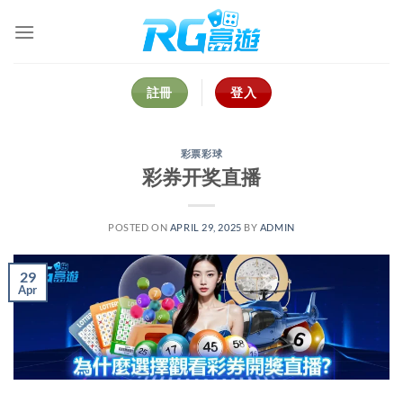
Skip
to
content
註冊
登入
彩票彩球
彩券开奖直播
POSTED ON
APRIL 29, 2025
BY
ADMIN
29
Apr