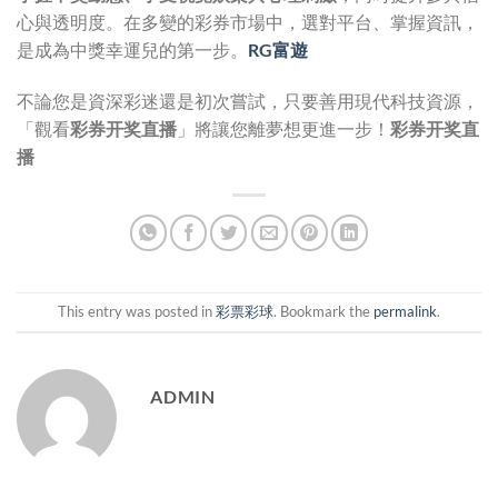
心與透明度。在多變的彩券市場中，選對平台、掌握資訊，
是成為中獎幸運兒的第一步。
RG富遊
不論您是資深彩迷還是初次嘗試，只要善用現代科技資源，
「觀看
彩券开奖直播
」將讓您離夢想更進一步！
彩券开奖直
播
This entry was posted in
彩票彩球
. Bookmark the
permalink
.
ADMIN