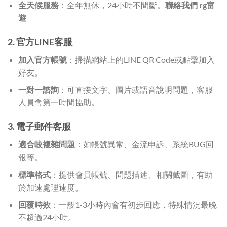
全天候服務
：全年無休，24小時不間斷。
聯絡我們 rg富
遊
2. 官方LINE客服
加入官方帳號
：掃描網站上的LINE QR Code或點擊加入
好友。
一對一諮詢
：可直接文字、圖片或語音說明問題，客服
人員會第一時間協助。
3. 電子郵件客服
適合較複雜問題
：如帳號異常、金流申訴、系統BUG回
報等。
標準格式
：提供會員帳號、問題描述、相關截圖，有助
於加速處理速度。
回覆時效
：一般1-3小時內會有初步回應，特殊情況最晚
不超過24小時。