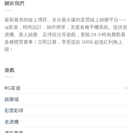
關於我們
最新最夯的線上博弈，全台最火爆的直營線上娛樂平台——
rg富遊
，時尚設計，操作簡單，支援各種手機系統。提供老
虎機、真人娛樂、足球投注等遊戲，更能 24 小時免費觀看
多種體育賽事！立即註冊，享受提款 100% 超值紅利無上
限！
遊戲
RG富遊
娛樂城
彩票彩球
老虎機
運彩賽事