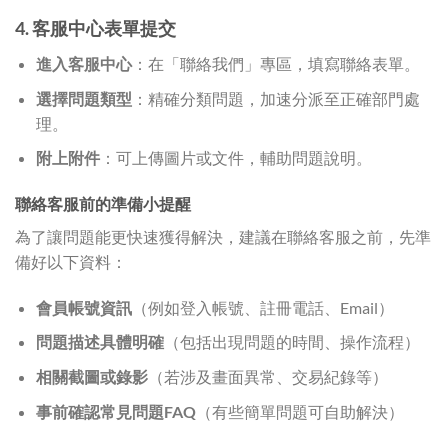
4. 客服中心表單提交
進入客服中心
：在「聯絡我們」專區，填寫聯絡表單。
選擇問題類型
：精確分類問題，加速分派至正確部門處
理。
附上附件
：可上傳圖片或文件，輔助問題說明。
聯絡客服前的準備小提醒
為了讓問題能更快速獲得解決，建議在聯絡客服之前，先準
備好以下資料：
會員帳號資訊
（例如登入帳號、註冊電話、Email）
問題描述具體明確
（包括出現問題的時間、操作流程）
相關截圖或錄影
（若涉及畫面異常、交易紀錄等）
事前確認常見問題FAQ
（有些簡單問題可自助解決）