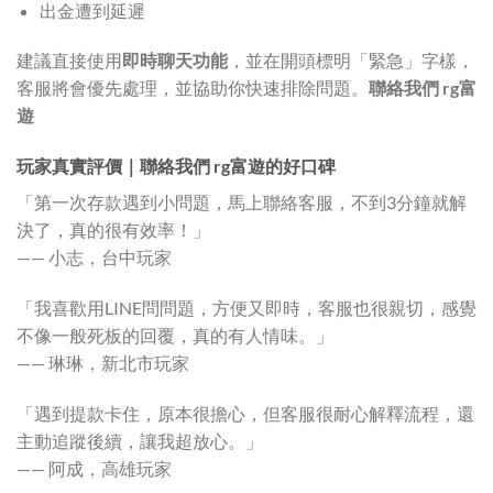
出金遭到延遲
建議直接使用
即時聊天功能
，並在開頭標明「緊急」字樣，
客服將會優先處理，並協助你快速排除問題。
聯絡我們 rg富
遊
玩家真實評價｜聯絡我們 rg富遊的好口碑
「第一次存款遇到小問題，馬上聯絡客服，不到3分鐘就解
決了，真的很有效率！」
—— 小志，台中玩家
「我喜歡用LINE問問題，方便又即時，客服也很親切，感覺
不像一般死板的回覆，真的有人情味。」
—— 琳琳，新北市玩家
「遇到提款卡住，原本很擔心，但客服很耐心解釋流程，還
主動追蹤後續，讓我超放心。」
—— 阿成，高雄玩家