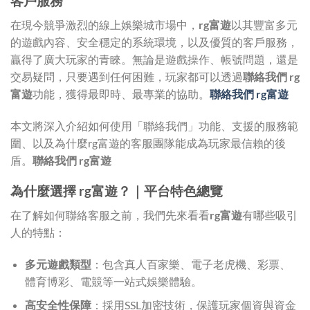
客戶服務
在現今競爭激烈的線上娛樂城市場中，
rg富遊
以其豐富多元
的遊戲內容、安全穩定的系統環境，以及優質的客戶服務，
贏得了廣大玩家的青睞。無論是遊戲操作、帳號問題，還是
交易疑問，只要遇到任何困難，玩家都可以透過
聯絡我們 rg
富遊
功能，獲得最即時、最專業的協助。
聯絡我們 rg富遊
本文將深入介紹如何使用「聯絡我們」功能、支援的服務範
圍、以及為什麼rg富遊的客服團隊能成為玩家最信賴的後
盾。
聯絡我們 rg富遊
為什麼選擇 rg富遊？｜平台特色總覽
在了解如何聯絡客服之前，我們先來看看
rg富遊
有哪些吸引
人的特點：
多元遊戲類型
：包含真人百家樂、電子老虎機、彩票、
體育博彩、電競等一站式娛樂體驗。
高安全性保障
：採用SSL加密技術，保護玩家個資與資金