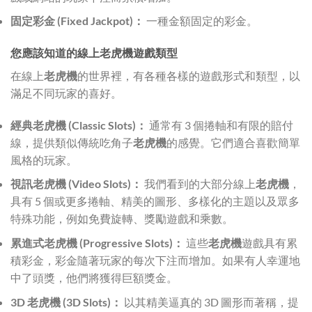
固定彩金 (Fixed Jackpot)：
一種金額固定的彩金。
您應該知道的線上老虎機遊戲類型
在線上
老虎機
的世界裡，有各種各樣的遊戲形式和類型，以
滿足不同玩家的喜好。
經典老虎機 (Classic Slots)：
通常有 3 個捲軸和有限的賠付
線，提供類似傳統吃角子
老虎機
的感覺。它們適合喜歡簡單
風格的玩家。
視訊老虎機 (Video Slots)：
我們看到的大部分線上
老虎機
，
具有 5 個或更多捲軸、精美的圖形、多樣化的主題以及眾多
特殊功能，例如免費旋轉、獎勵遊戲和乘數。
累進式老虎機 (Progressive Slots)：
這些
老虎機
遊戲具有累
積彩金，彩金隨著玩家的每次下注而增加。如果有人幸運地
中了頭獎，他們將獲得巨額獎金。
3D 老虎機 (3D Slots)：
以其精美逼真的 3D 圖形而著稱，提