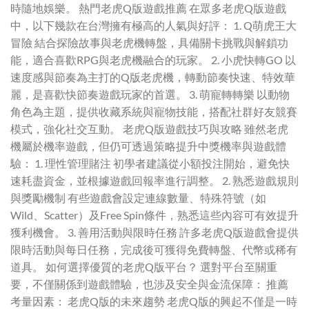
時隨地娛樂。 熱門老虎Q版遊戲推薦 在眾多老虎Q版遊戲
中，以下幾款在台灣擁有極高的人氣與好評： 1. Q萌虎王大
冒險 結合探險故事與老虎機轉盤，具備關卡挑戰與解鎖功
能，適合喜歡RPG與老虎機融合的玩家。 2. 小虎快轉GO 以
速度感與節奏為主打的Q版老虎機，轉動節奏快速、特效華
麗，是喜歡快節奏遊戲玩家的首選。 3. 萌寵轉轉樂 以動物
角色為主題，提供收藏系統與寵物技能，搭配社群好友競賽
模式，強化社交互動。 老虎Q版遊戲技巧與攻略 雖然老虎
機屬於機率遊戲，但仍可透過策略提升中獎機率與遊戲體
驗： 1. 理性管理賭注 初學者建議從小額投注開始，避免快
速耗盡資金，並根據遊戲回報率進行調整。 2. 熟悉遊戲規則
與獎勵機制 有些遊戲會設定連線數量、特殊符號（如
Wild、Scatter）及Free Spin條件，熟悉這些內容可有效提升
獲利機會。 3. 善用活動與限時任務 許多老虎Q版遊戲會提供
限時活動與每日任務，完成後可獲得免費轉盤、代幣或稀有
道具。 如何選擇優質的老虎Q版平台？ 選對平台至關重
要，不僅關係到遊戲體驗，也涉及安全與金流保障： 推薦
考量因素： 老虎Q版的未來趨勢 老虎Q版的興起不僅是一時