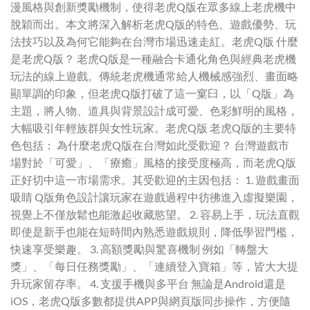
漫風格與創新獎勵機制，使得老虎Q版在眾多線上老虎機中
脫穎而出。本文將深入解析老虎Q版的特色、遊戲優勢、玩
法技巧以及為何它能夠在台灣市場迅速走紅。老虎Q版 什麼
是老虎Q版？ 老虎Q版是一種融合卡通化角色與經典老虎機
玩法的線上遊戲。傳統老虎機通常給人機械感強烈、畫面略
顯單調的印象，但老虎Q版打破了這一窠臼，以「Q版」為
主題，將人物、道具與背景設計成可愛、色彩鮮明的風格，
大幅吸引年輕族群與女性玩家。老虎Q版 老虎Q版的主要特
色包括： 為什麼老虎Q版在台灣如此受歡迎？ 台灣遊戲市
場對於「可愛」、「療癒」風格的接受度極高，而老虎Q版
正好切中這一市場需求。其受歡迎的主因包括： 1. 遊戲畫面
吸睛 Q版角色設計讓玩家在遊戲過程中彷彿進入虛擬樂園，
視覺上不僅放鬆也能激起收藏慾望。 2. 容易上手，玩法直觀
即使是新手也能在短時間內熟悉遊戲規則，降低學習門檻，
快速享受樂趣。 3. 高額獎勵與驚喜機制 例如「轉盤大
獎」、「每日任務獎勵」、「連續登入寶箱」等，皆大大提
升玩家留存率。 4. 支援手機與多平台 無論是Android還是
iOS，老虎Q版多數都提供APP與網頁版同步操作，方便隨