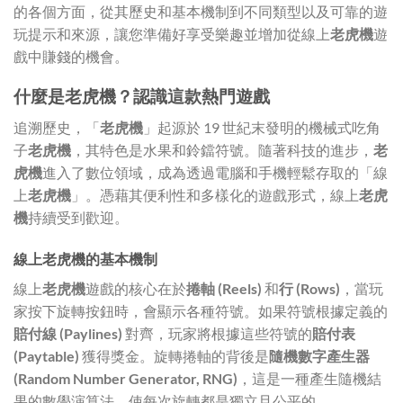
的各個方面，從其歷史和基本機制到不同類型以及可靠的遊
玩提示和來源，讓您準備好享受樂趣並增加從線上
老虎機
遊
戲中賺錢的機會。
什麼是老虎機？認識這款熱門遊戲
追溯歷史，「
老虎機
」起源於 19 世紀末發明的機械式吃角
子
老虎機
，其特色是水果和鈴鐺符號。隨著科技的進步，
老
虎機
進入了數位領域，成為透過電腦和手機輕鬆存取的「線
上
老虎機
」。憑藉其便利性和多樣化的遊戲形式，線上
老虎
機
持續受到歡迎。
線上老虎機的基本機制
線上
老虎機
遊戲的核心在於
捲軸 (Reels)
和
行 (Rows)
，當玩
家按下旋轉按鈕時，會顯示各種符號。如果符號根據定義的
賠付線 (Paylines)
對齊，玩家將根據這些符號的
賠付表
(Paytable)
獲得獎金。旋轉捲軸的背後是
隨機數字產生器
(Random Number Generator, RNG)
，這是一種產生隨機結
果的數學演算法，使每次旋轉都是獨立且公平的。