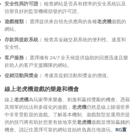
安全性與許可證：
檢查網站是否具有標準的安全系統以及
信譽良好的監管機構頒發的許可證。
遊戲種類：
選擇提供來自領先供應商的各種
老虎機
遊戲的
網站。
存款與提款系統：
檢查其金融交易系統的便利性、速度和
安全性。
客戶服務：
選擇擁有 24/7 全天候提供協助的回應迅速且樂
於助人的客戶支援團隊的網站。
促銷活動與獎金：
考慮其促銷活動和獎金的價值。
線上老虎機遊戲的樂趣和機會
線上
老虎機
為玩家帶來樂趣、刺激和贏得獎勵的機會。憑藉
其簡單的玩法和多樣化的遊戲，
老虎機
仍然是線上賭場世界
中非常受歡迎的遊戲。了解基本機制、遊戲類型並運用所提
供的技巧將有助於您更有效地享受
老虎機
遊戲並增加贏錢的
機會。請記住選擇可靠的網站並始終負責任地遊玩。
RG富