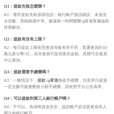
Q1：提款失敗怎麼辦？
A1：通常提款失敗原因包括：銀行帳戶資訊錯誤、未達流
水倍數、系統維護中等。建議第一時間聯繫rg富遊客服協助
排查解決。
Q2：提款有沒有上限？
A2：每日提款上限依照會員等級有所不同，普通會員約10
萬元新台幣/日，高等會員可提領更高金額。具體可在會員
中心查詢。
Q3：提款需要手續費嗎？
A3：一般情況下，
提款 rg富遊
免收手續費，但若單日超過
一定次數可能會酌收小額手續費。請依照平台公告為準。
Q4：可以提款到第三人銀行帳戶嗎？
A4：不可以。為保障資金安全，提款帳戶必須是會員本人
開立的銀行帳戶。