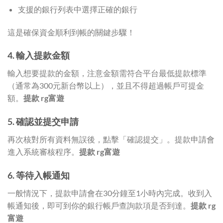
支援的銀行列表中選擇正確的銀行
這是確保資金順利到帳的關鍵步驟！
4. 輸入提款金額
輸入想要提款的金額，注意金額需符合平台最低提款標準
（通常為300元新台幣以上），並且不得超過帳戶可提金
額。
提款 rg富遊
5. 確認並提交申請
再次核對所有資料無誤後，點擊「確認提交」。提款申請會
進入系統審核程序。
提款 rg富遊
6. 等待入帳通知
一般情況下，提款申請會在30分鐘至1小時內完成。收到入
帳通知後，即可到你的銀行帳戶查詢款項是否到達。
提款 rg
富遊