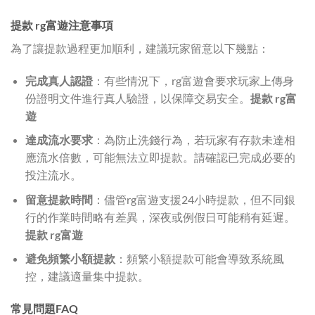
提款 rg富遊注意事項
為了讓提款過程更加順利，建議玩家留意以下幾點：
完成真人認證
：有些情況下，rg富遊會要求玩家上傳身
份證明文件進行真人驗證，以保障交易安全。
提款 rg富
遊
達成流水要求
：為防止洗錢行為，若玩家有存款未達相
應流水倍數，可能無法立即提款。請確認已完成必要的
投注流水。
留意提款時間
：儘管rg富遊支援24小時提款，但不同銀
行的作業時間略有差異，深夜或例假日可能稍有延遲。
提款 rg富遊
避免頻繁小額提款
：頻繁小額提款可能會導致系統風
控，建議適量集中提款。
常見問題FAQ